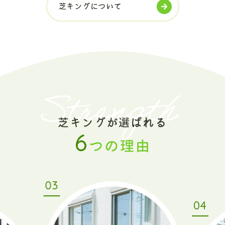
芝キングについて
Strength
芝キングが選ばれる
6
つの理由
03
04