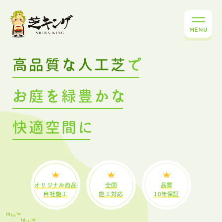
MENU
高
品
質
な
人
工
芝
で
お
庭
を
緑
豊
か
な
快
適
空
間
に
オリジナル商品
全国
品質
自社施工
施工対応
10年保証