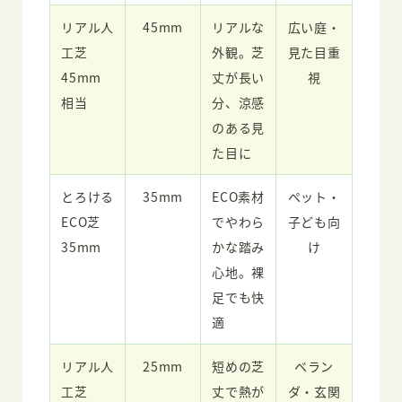
リアル人
45mm
リアルな
広い庭・
工芝
外観。芝
見た目重
45mm
丈が長い
視
相当
分、涼感
のある見
た目に
とろける
35mm
ECO素材
ペット・
ECO芝
でやわら
子ども向
35mm
かな踏み
け
心地。裸
足でも快
適
リアル人
25mm
短めの芝
ベラン
工芝
丈で熱が
ダ・玄関