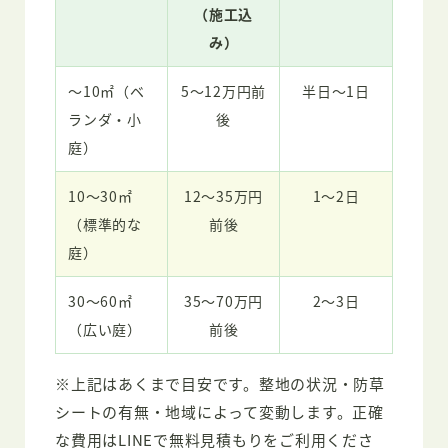
（施工込
み）
〜10㎡（ベ
5〜12万円前
半日〜1日
ランダ・小
後
庭）
10〜30㎡
12〜35万円
1〜2日
（標準的な
前後
庭）
30〜60㎡
35〜70万円
2〜3日
（広い庭）
前後
※上記はあくまで目安です。整地の状況・防草
シートの有無・地域によって変動します。正確
な費用はLINEで無料見積もりをご利用くださ